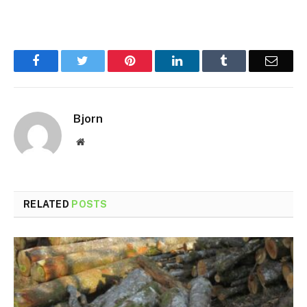
Facebook
Twitter
Pinterest
LinkedIn
Tumblr
Email
Bjorn
Website
RELATED
POSTS