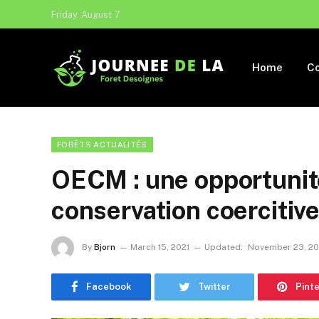
Friday, August 7
Home
Co
FORÊTS ACTUALITÉS
OECM : une opportunité
conservation coercitive
By
Bjorn
March 15, 2021
Updated:
November 23, 2
Facebook
Twitter
Pint