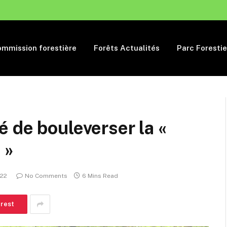
mmission forestière
Forêts Actualités
Parc Forestie
 de bouleverser la «
 »
022
No Comments
6 Mins Read
erest