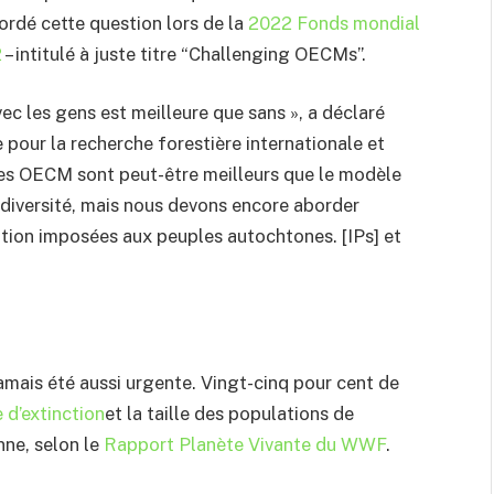
ordé cette question lors de la
2022 Fonds mondial
2
– intitulé à juste titre “Challenging OECMs”.
vec les gens est meilleure que sans », a déclaré
 pour la recherche forestière internationale et
Les OECM sont peut-être meilleurs que le modèle
odiversité, mais nous devons encore aborder
rvation imposées aux peuples autochtones. [IPs] et
jamais été aussi urgente. Vingt-cinq pour cent de
e d’extinction
et la taille des populations de
nne, selon le
Rapport Planète Vivante du WWF
.