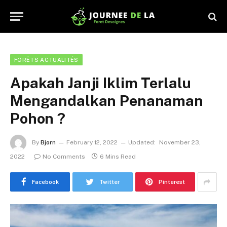
FORÊTS ACTUALITÉS
Apakah Janji Iklim Terlalu
Mengandalkan Penanaman
Pohon ?
By
Bjorn
February 12, 2022
Updated:
November 23,
2022
No Comments
6 Mins Read
Facebook
Twitter
Pinterest